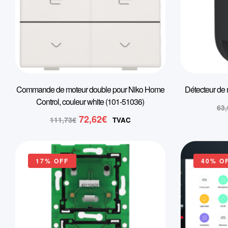
Commande de moteur double pour Niko Home
Détecteur de
Control, couleur white (101-51036)
63
Le
Le
72,62
€
111,73
€
TVAC
prix
prix
initial
actuel
était :
est :
17% OFF
40% O
111,73€.
72,62€.