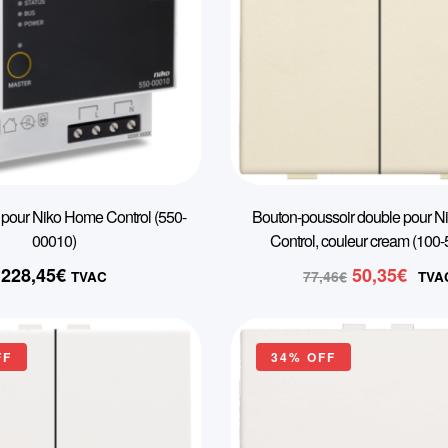
 pour Niko Home Control (550-
Bouton-poussoir double pour 
00010)
Control, couleur cream (100
Le
Le
228,45
€
50,35
€
77,46
€
TVAC
TVA
prix
prix
initial
actu
était :
est 
FF
34% OFF
77,46€.
50,3