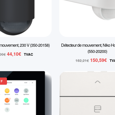
 mouvement, 230 V (350-20158)
Détecteur de mouvement, Niko H
(550-20200)
Le
Le
44,10
€
,00
€
TVAC
prix
prix
Le
Le
150,59
€
182,21
€
TV
initial
actuel
prix
pri
était :
est :
initial
act
63,00€.
44,10€.
était :
est
FF
182,21€.
150