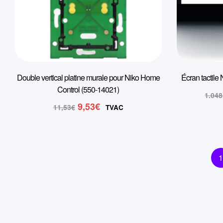
Double vertical platine murale pour Niko Home
Écran tactile
Control (550-14021)
1.048
Le
Le
9,53
€
11,53
€
TVAC
prix
prix
initial
actuel
était :
est :
11,53€.
9,53€.
1