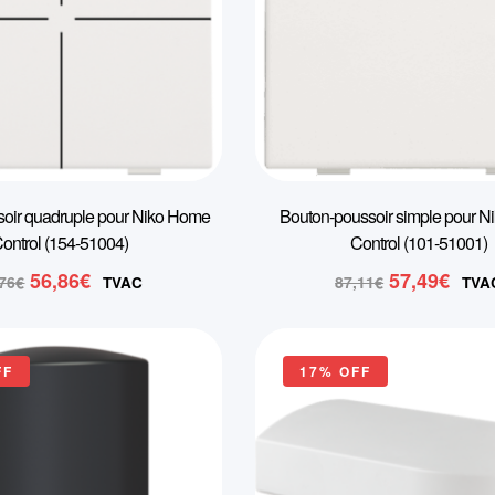
oir quadruple pour Niko Home
Bouton-poussoir simple pour 
ontrol (154-51004)
Control (101-51001)
Le
Le
Le
Le
56,86
€
57,49
€
,76
€
87,11
€
TVAC
TVA
prix
prix
prix
prix
initial
actuel
initial
actu
était :
est :
était :
est 
FF
17% OFF
94,76€.
56,86€.
87,11€.
57,4