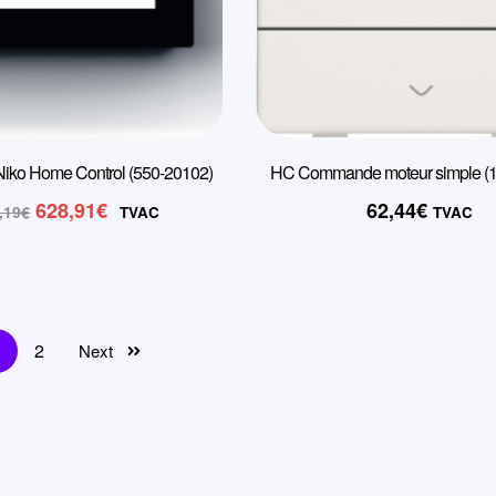
 Niko Home Control (550-20102)
HC Commande moteur simple (1
Le
Le
628,91
€
62,44
€
,19
€
TVAC
TVAC
prix
prix
initial
actuel
était :
est :
1.048,19€.
628,91€.
2
Next