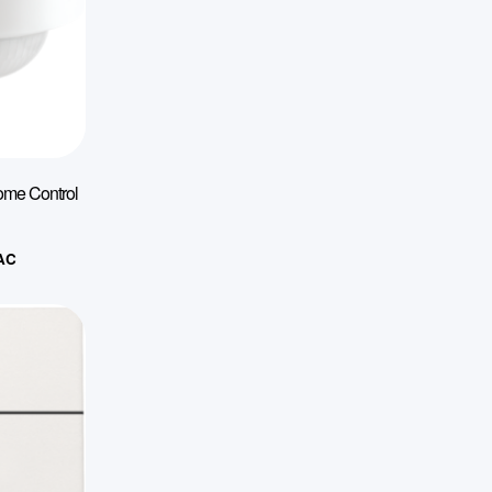
ome Control
AC
x
uel
 :
,59€.