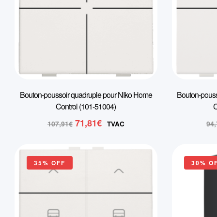
Bouton-poussoir quadruple pour NIko Home
Bouton-pouss
Control (101-51004)
C
Le
Le
71,81
€
107,91
€
94
TVAC
prix
prix
initial
actuel
était :
est :
35% OFF
30% O
107,91€.
71,81€.