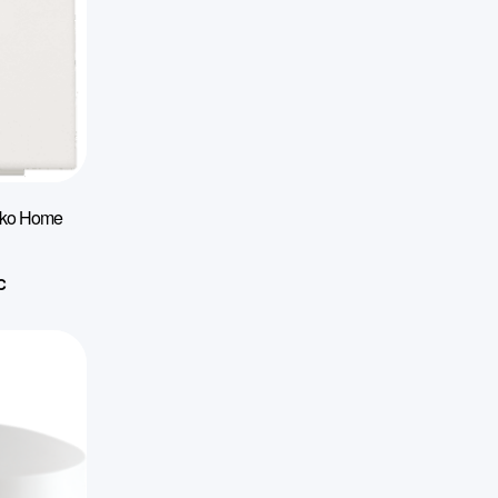
Niko Home
C
el
:
9€.