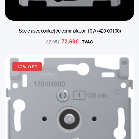
Socle avec contact de commutation 10 A (420-00100)
Le
Le
72,69
€
87,95
€
TVAC
prix
prix
initial
actuel
était :
est :
17% OFF
87,95€.
72,69€.