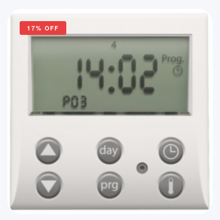
initial
actuel
était :
est :
17% OFF
97,59€.
68,31€.