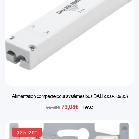
Alimentation compacte pour systèmes bus DALI (350-70985)
Le
Le
79,08
€
95,69
€
TVAC
prix
prix
initial
actuel
était :
est :
30% OFF
95,69€.
79,08€.