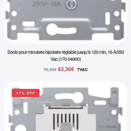
Socle pour minuterie bipolaire réglable jusqu’à 120 min, 16 A/250
Vac (170-04900)
Le
Le
63,30
€
76,59
€
TVAC
prix
prix
initial
actuel
était :
est :
17% OFF
76,59€.
63,30€.