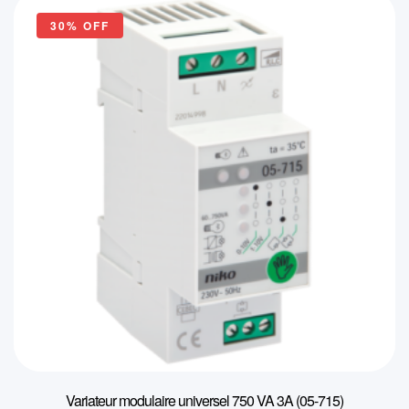
était :
est :
30% OFF
100,67€.
70,05€.
Variateur modulaire universel 750 VA 3A (05-715)