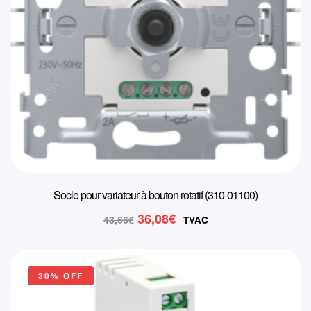
Socle pour variateur à bouton rotatif (310-01100)
Le
Le
36,08
€
43,66
€
TVAC
prix
prix
initial
actuel
était :
est :
30% OFF
43,66€.
36,08€.