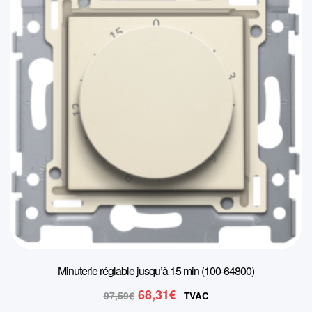
Minuterie réglable jusqu’à 15 min (100-64800)
Le
Le
68,31
€
97,59
€
TVAC
prix
prix