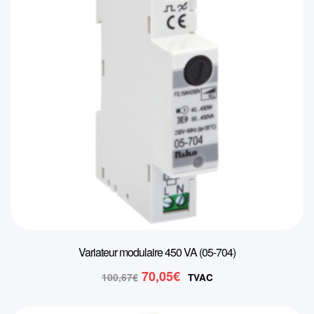
Variateur modulaire 450 VA (05-704)
Le
Le
70,05
€
100,67
€
TVAC
prix
prix
initial
actuel