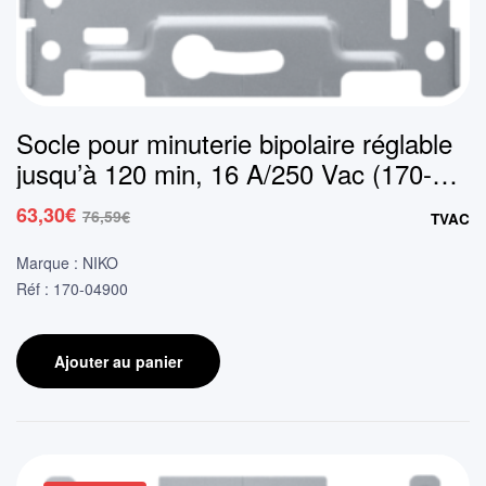
Socle pour minuterie bipolaire réglable
jusqu’à 120 min, 16 A/250 Vac (170-
04900)
63,30
€
76,59
€
TVAC
Le
Le
prix
prix
Marque : NIKO
initial
actuel
Réf : 170-04900
était :
est :
76,59€.
63,30€.
Ajouter au panier