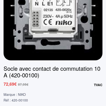
Socle avec contact de commutation 10
A (420-00100)
72,69
€
87,95
€
TVAC
Le
Le
prix
prix
Marque : NIKO
initial
actuel
Réf : 420-00100