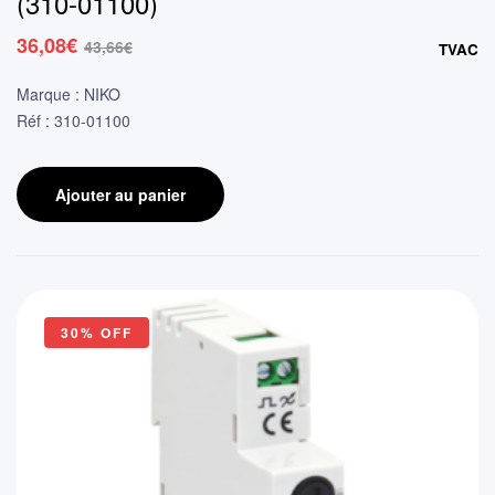
(310-01100)
36,08
€
43,66
€
TVAC
Le
Le
prix
prix
Marque : NIKO
initial
actuel
Réf : 310-01100
était :
est :
43,66€.
36,08€.
Ajouter au panier
30% OFF