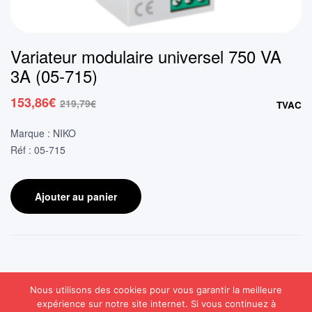
Variateur modulaire universel 750 VA
3A (05-715)
153,86
€
219,79
€
TVAC
Le
Le
prix
prix
Marque : NIKO
initial
actuel
Réf : 05-715
était :
est :
219,79€.
153,86€.
Ajouter au panier
Nous utilisons des cookies pour vous garantir la meilleure
expérience sur notre site internet. Si vous continuez à