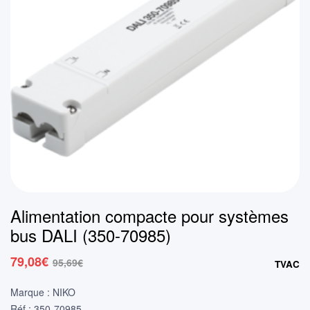
Alimentation compacte pour systèmes
bus DALI (350-70985)
79,08
€
95,69
€
TVAC
Le
Le
prix
prix
Marque : NIKO
Réf : 350-70985