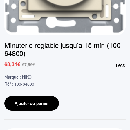
Minuterie réglable jusqu’à 15 min (100-
64800)
68,31
€
97,59
€
TVAC
Le
Le
prix
prix
Marque : NIKO
initial
actuel
Réf : 100-64800
était :
est :
97,59€.
68,31€.
Ajouter au panier