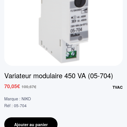
Variateur modulaire 450 VA (05-704)
70,05
€
100,67
€
TVAC
Le
Le
prix
prix
Marque : NIKO
initial
actuel
Réf : 05-704
était :
est :
100,67€.
70,05€.
Ajouter au panier