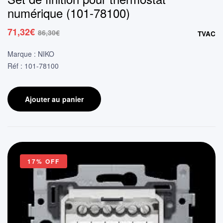
numérique (101-78100)
71,32
€
86,30
€
TVAC
Le
Le
prix
prix
Marque : NIKO
initial
actuel
Réf : 101-78100
était :
est :
86,30€.
71,32€.
Ajouter au panier
17% OFF